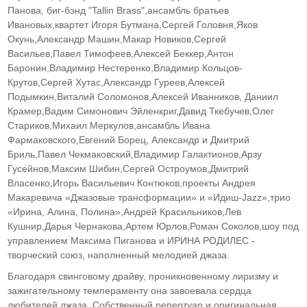
Панова, биг-бэнд "Tallin Brass",ансамбль братьев
Ивановых,квартет Игоря Бутмана,Сергей Головня,Яков
Окунь,Александр Машин,Макар Новиков,Сергей
Васильев,Павел Тимофеев,Алексей Беккер,Антон
Баронин,Владимир Нестеренко,Владимир Кольцов-
Крутов,Сергей Хутас,Александр Гуреев,Алексей
Подымкин,Виталий Соломонов,Алексей Иванников, Даниил
Крамер,Вадим Симонович Эйленкриг,Давид Ткебучев,Олег
Стариков,Михаил Меркулов,ансамбль Ивана
Фармаковского,Евгений Борец, Александр и Дмитрий
Бриль,Павел Чекмаковский,Владимир Галактионов,Арзу
Гусейнов,Максим Шибин,Сергей Остроумов,Дмитрий
Власенко,Игорь Васильевич Контюков,проекты Андрея
Макаревича «Джазовые трансформации» и «Идиш-Jazz»,трио
«Ирина, Алина, Полина»,Андрей Красильников,Лев
Кушнир,Дарья Чернакова,Артем Юрлов,Роман Соколов,шоу под
управлением Максима Пиганова и ИРИНА РОДИЛЕС -
творческий союз, наполненный мелодией джаза.
Благодаря свинговому драйву, проникновенному лиризму и
зажигательному темпераменту она завоевала сердца
любителей джаза. Собственный репертуар и оригинальная