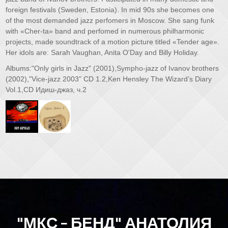
foreign festivals (Sweden, Estonia). In mid 90s she becomes one
of the most demanded jazz perfomers in Moscow. She sang funk
with «Cher-ta» band and perfomed in numerous philharmonic
projects, made soundtrack of a motion picture titled «Tender age».
Her idols are: Sarah Vaughan, Anita O'Day and Billy Holiday.
Albums:"Only girls in Jazz" (2001),Sympho-jazz of Ivanov brothers
(2002),"Vice-jazz 2003" CD 1.2,Ken Hensley The Wizard’s Diary
Vol.1,CD Идиш-джаз, ч.2
"МКС - БЕНД" АНАТОЛИЯ