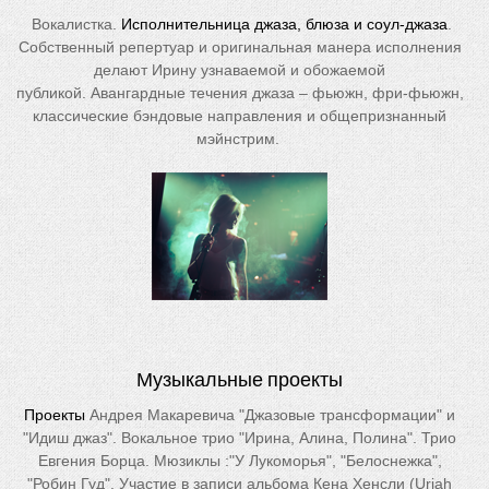
Вокалистка.
Исполнительница джаза, блюза и соул-джаза
.
Собственный репертуар и оригинальная манера исполнения
делают Ирину узнаваемой и обожаемой
публикой. Авангардные течения джаза – фьюжн, фри-фьюжн,
классические бэндовые направления и общепризнанный
мэйнстрим.
Музыкальные проекты
Проекты
Андрея Макаревича "Джазовые трансформации" и
"Идиш джаз". Вокальное трио "Ирина, Алина, Полина". Трио
Евгения Борца. Мюзиклы :"У Лукоморья", "Белоснежка",
"Робин Гуд". Участие в записи альбома Кена Хенсли (Uriah