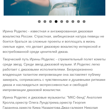
Ирина Родилес - известная и ангажированная джазовая
вокалистка России. Страстная, амбициозная натура певицы не
боится браться за сложные проекты и воплощать в жизнь
смелые идеи, что делает джазовую вокалистку интересной и
востребованной среди ценителей джаза.
Творческий путь Ирины Родилес - стремительный полет кометы
среди звезд. Среди звезд джазовой музыки. И.Родилес легко
работает с джазовыми исполнителями. Безукоризненно
владеющая талантом импровизации она заставляет публику
замирать, соприкасаясь с чувственными и душевными ритмами
джаза и наслаждаться экспрессивностью и свободой
импровизации джазовой вокалистки.
Ирина Родилес и джазовые музыканты: "МКС-бенд" Анатолия
Кролла,оркестр Олега Лундстрема,оркестр Георгия
Гараняна,оркестр Кима Назаретова,Джаз-галерея Николая