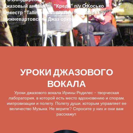
Джазовый ансамбль "Кредо" п/у О.Косько
Оркестр "Tallin brass" п/у Лембит Саарсалу
Нижневартовский Джаз оркестр
УРОКИ ДЖАЗОВОГО
ВОКАЛА
Уроки джазового вокала Ирины Родилес - творческая
лаборатория, в которой есть место вдохновению и спорам,
импровизации и полету. Полету души, которым управляет ее
величество Музыка. Не верите? Спросите у них и они вам
расскажут: