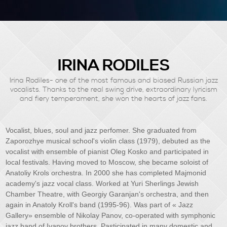
IRINA RODILES
Irina Rodiles- one of the most famous and biased Russian jazz
vocalists. Thanks to the real swing drive, extraordinary lyricism
and fiery temperament, she won the hearts of jazz fans.
Vocalist, blues, soul and jazz perfomer. She graduated from
Zaporozhye musical school's violin class (1979), debuted as the
vocalist with ensemble of pianist Oleg Kosko and participated in
local festivals. Having moved to Moscow, she became soloist of
Anatoliy Krols orchestra. In 2000 she has completed Majmonid
academy's jazz vocal class. Worked at Yuri Sherlings Jewish
Chamber Theatre, with Georgiy Garanjan's orchestra, and then
again in Anatoly Kroll's band (1995-96). Was part of « Jazz
Gallery» ensemble of Nikolay Panov, co-operated with symphonic
jazz band of Ivanov brothers. Pasticipated in many domestic and