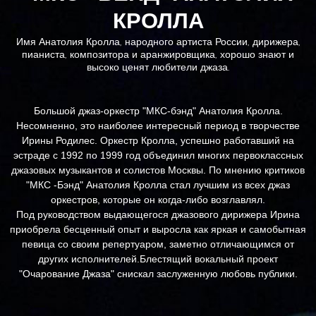
КРОЛЛА
Имя Анатолия Кролла, народного артиста России, дирижера,
пианиста, композитора и аранжировщика, хорошо знают и
высоко ценят любители джаза.
Большой джаз-оркестр "МКС-бэнд" Анатолия Кролла.
Несомненно, это наиболее интересный период в творчестве
Ирины Родилес. Оркестр Кролла, успешно работавший на
эстраде с 1992 по 1999 год объединил многих первоклассных
джазовых музыкантов и солистов Москвы. По мнению критиков
"МКС -Бэнд" Анатолия Кролла стал лучшим из всех джаз
оркестров, которые он когда-либо возглавлял.
Под руководством выдающегося джазового дирижера Ирина
приобрела бесценный опыт и выросла как яркая и самобытная
певица со своим репертуаром, заметно отличающимся от
других исполнителей.Блестящий вокальный проект
"Очарование Джаза" снискал заслуженную любовь публики.