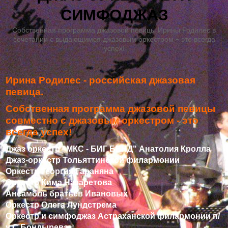
СИМФОДЖАЗ
Собственная программа джазовой певицы Ирины Родилес в
сочетании с выдающимся джазовым оркестром - это всегда
успех!
Ирина Родилес - российская джазовая
певица.
Собственная программа джазовой певицы
совместно с джазовым оркестром - это
всегда успех!
Джаз оркестр "МКС - БИГ БЕНД" Анатолия Кролла
Джаз-оркестр Тольяттинской филармонии
Оркестр Георгия Гараняна
Оркестр Кима Назаретова
Ансамбль братьев Ивановых
Оркестр Олега Лундстрема
Оркестр и симфоджаз Астраханской филармонии п/
у С.Бондырева